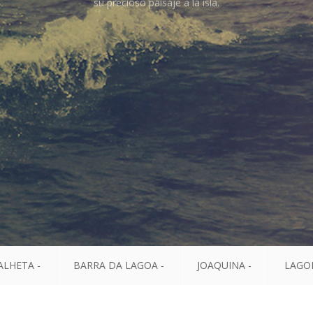
su precioso paisaje a la isla.
ALHETA -
BARRA DA LAGOA -
JOAQUINA -
LAGOI